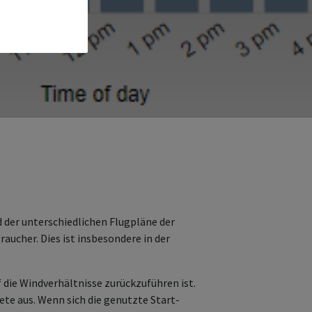
nd der unterschiedlichen Flugpläne der
raucher. Dies ist insbesondere in der
 die Windverhältnisse zurückzuführen ist.
ete aus. Wenn sich die genutzte Start-