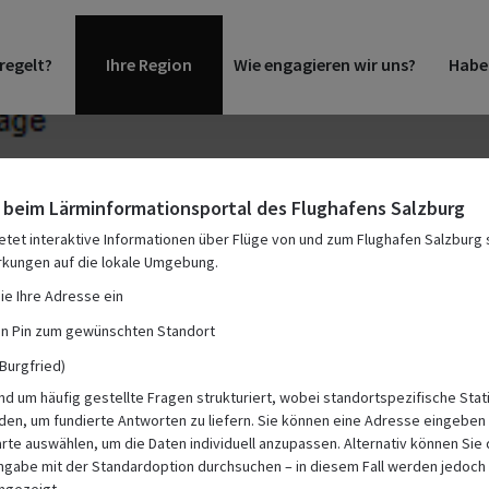
regelt
Ihre Region
Wie engagieren wir uns
Haben
beim Lärminformationsportal des Flughafens Salzburg
ietet interaktive Informationen über Flüge von und zum Flughafen Salzburg
rkungen auf die lokale Umgebung.
ie Ihre Adresse ein
en Pin zum gewünschten Standort
bung durchgeführt?
Burgfried)
und um häufig gestellte Fragen strukturiert, wobei standortspezifische Stat
szeiten in meiner Umgebung? Hier erfahren Sie mehr.
den, um fundierte Antworten zu liefern. Sie können eine Adresse eingeben
arte auswählen, um die Daten individuell anzupassen. Alternativ können Sie 
gabe mit der Standardoption durchsuchen – in diesem Fall werden jedoch 