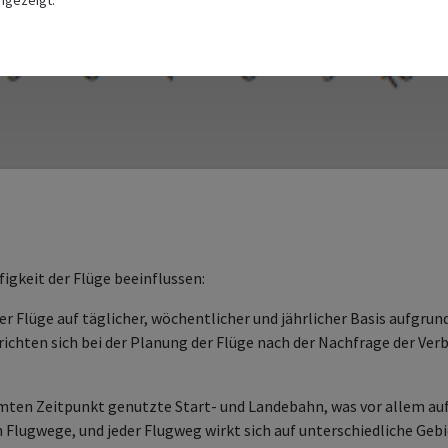
ngezeigt.
figkeit der Flüge beeinflussen:
der Flüge auf täglicher, wöchentlicher und jährlicher Basis aufgru
richten sich bei der Planung der Flüge nach der Nachfrage der Verb
mten Zeitpunkt genutzte Start- und Landebahn, was vor allem auf
 Flugwege, und jeder Flugweg wirkt sich auf unterschiedliche Gebi