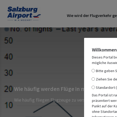
Wie wird der Flugverkehr ge
Willkommen 
Dieses Portal b
mögliche Auswi
Bitte geben S
Ziehen Sie d
Wie häufig werden Flüge in meiner Umge
Standardort (
Das Portal ist r
Wie häufig fliegen Flugzeuge zu verschiedenen Tage
präsentiert wer
Punkt auf der K
ohne Standortan