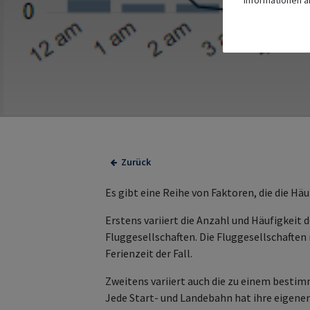
Informationen a
Zurück
Es gibt eine Reihe von Faktoren, die die Häu
Erstens variiert die Anzahl und Häufigkeit 
Fluggesellschaften. Die Fluggesellschaften 
Ferienzeit der Fall.
Zweitens variiert auch die zu einem bestim
Jede Start- und Landebahn hat ihre eigenen