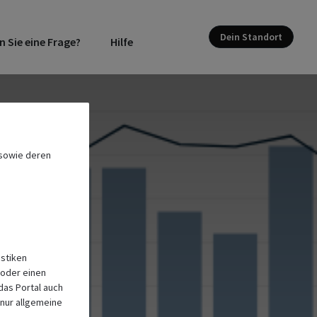
Dein Standort
 Sie eine Frage
Hilfe
 sowie deren
istiken
 oder einen
das Portal auch
nur allgemeine