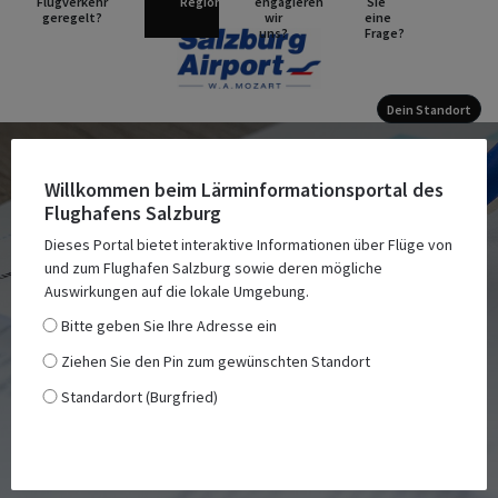
Flugverkehr
Region
engagieren
Sie
geregelt
wir
eine
uns
Frage
Dein Standort
Willkommen beim Lärminformationsportal des
Flughafens Salzburg
Dieses Portal bietet interaktive Informationen über Flüge von
und zum Flughafen Salzburg sowie deren mögliche
Berichtarchiv
Auswirkungen auf die lokale Umgebung.
Bitte geben Sie Ihre Adresse ein
Hier haben wir eine Liste unserer Berichte und Links zu
Ziehen Sie den Pin zum gewünschten Standort
den Websites zusammengestellt.
Standardort (Burgfried)